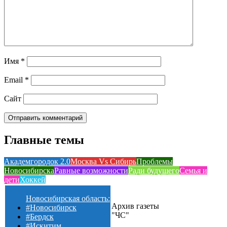
Имя
*
Email
*
Сайт
Главные темы
Академгородок 2.0
Москва Vs Сибирь
Проблемы
Новосибирска
Равные возможности
Ради будущего
Семья и
дети
Хоккей
Новосибирская область:
Архив газеты
#Новосибирск
"ЧС"
#Бердск
#Искитим