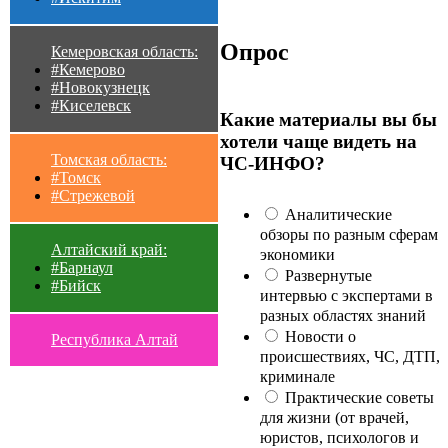
Опрос
Кемеровская область:
#Кемерово
#Новокузнецк
#Киселевск
Какие материалы вы бы
хотели чаще видеть на
Томская область:
ЧС-ИНФО?
#Томск
#Стрежевой
Аналитические
обзоры по разным сферам
Алтайский край:
экономики
#Барнаул
Развернутые
#Бийск
интервью с экспертами в
разных областях знаний
Новости о
Республика Алтай
происшествиях, ЧС, ДТП,
криминале
Практические советы
для жизни (от врачей,
юристов, психологов и