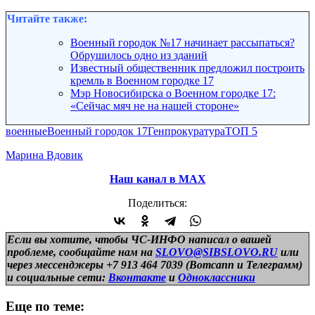
Читайте также:
Военный городок №17 начинает рассыпаться?
Обрушилось одно из зданий
Известный общественник предложил построить
кремль в Военном городке 17
Мэр Новосибирска о Военном городке 17:
«Сейчас мяч не на нашей стороне»
военные
Военный городок 17
Генпрокуратура
ТОП 5
Марина Вдовик
Наш канал в МАХ
Поделиться:
Если вы хотите, чтобы ЧС-ИНФО написал о вашей
проблеме, сообщайте нам на
SLOVO@SIBSLOVO.RU
или
через мессенджеры +7 913 464 7039 (Вотсапп и Телеграмм)
и
социальные сети:
Вконтакте
и
Одноклассники
Еще по теме: