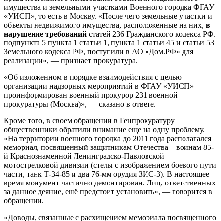
имущества и земельными участками Военного городка ФГАУ
«УИСП», то есть в Москву. «После чего земельные участки и
объекты недвижимого имущества, расположенные на них,
в
нарушение требований
статей 236 Гражданского кодекса РФ,
подпункта 5 пункта 1 статьи 1, пункта 1 статьи 45 и статьи 53
Земельного кодекса РФ, поступили в АО «Дом.РФ» для
реализации», — признает прокуратура.
«Об изложенном в порядке взаимодействия с целью
организации надзорных мероприятий в ФГАУ «УИСП»
проинформирован военный прокурор 231 военной
прокуратуры (Москва)», — сказано в ответе.
Кроме того, в своем обращении в Генпрокуратуру
общественники обратили внимание еще на одну проблему.
«На территории военного городка до 2011 года располагался
мемориал, посвященный защитникам Отечества – воинам 85-
й Краснознаменной Ленинградско-Павловской
мотострелковой дивизии (стелы с изображением боевого пути
части, танк Т-34-85 и два 76-мм орудия ЗИС-3). В настоящее
время монумент частично демонтирован. Лиц, ответственных
за данное деяние, ещё предстоит установить», — говорится в
обращении.
«Доводы, связанные с расхищением мемориала посвященного