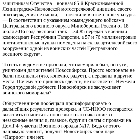
защитникам Отечества – воинам 85-й Краснознаменной
Ленинградско-Павловской мотострелковой дивизии, своего
подтверждения не нашли, — пояснили в ответе прокуратуры.
— В соответствии с указанием командующего войсками
Центрального военного округа Минобороны России от 18
июля 2016 года экспонат танк Т-34-85 передан в военный
комиссариат Республики Татарстан, а 57 и 76 миллиметровые
противотанковые пушки помещены на склад артиллерийского
вооружения одной из воинских частей Центрального
военного округа».
То есть в ведомстве признали, что мемориал был, по сути,
уничтожен для жителей Новосибирска. Просто экспонаты не
были похищены (что, конечно, радует), а переданы в другие
места. Почему это пришлось сделать, не поясняется. Неужели
Город трудовой доблести Новосибирск не заслуживает
воинского мемориала?
Общественников пообещали проинформировать о
дальнейших результатах проверки, и ЧС-ИНФО постарается
выяснить и написать: понес ли кто-то наказание за
незаконные деяния и, главное, будут ли сняты с продажи на
Дом.РФ участки Военного городка №17. Ведь от этого
напрямую зависит, получит Новосибирск свой парк
«Патриот» или нет.