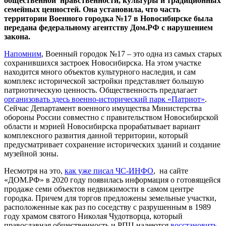
общественной нравственности, культуры и традиционных
семейных ценностей. Она установила, что часть
территории Военного городка №17 в Новосибирске была
передана федеральному агентству Дом.РФ с нарушением
закона.
Напомним
, Военный городок №17 – это одна из самых старых
сохранившихся застроек Новосибирска. На этом участке
находится много объектов культурного наследия, и сам
комплекс исторической застройки представляет большую
патриотическую ценность. Общественность предлагает
организовать здесь военно-исторический парк «Патриот»
.
Сейчас Департамент военного имущества Министерства
обороны России совместно с правительством Новосибирской
области и мэрией Новосибирска прорабатывает вариант
комплексного развития данной территории, который
предусматривает сохранение исторических зданий и создание
музейной зоны.
Несмотря на это,
как уже писал ЧС-ИНФО
, на сайте
«ДОМ.РФ» в 2020 году появилась информация о готовящейся
продаже семи объектов недвижимости в самом центре
городка. Причем для торгов предложены земельные участки,
расположенные как раз по соседству с разрушенным в 1989
году храмом святого Николая Чудотворца, который
православная общественность и РПЦ надеются
восстановить