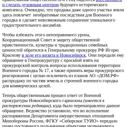
и сделать духовным центром
будущего исторического
комплекса. Очевидно, что продажа даже одного участка земли
здесь повлечет необратимые последствия для Военного
городка и сделает невозможным сохранение уникального
градостроительного ансамбля.
Чтобы избежать этого непоправимого урона,
Координационный Совет в защиту общественной
нравственности, культуры и традиционных семейных
ценностей обратился к Генеральному прокурору РФ Игорю
Краснову
в ходе его визита в Новосибирск
. Они передали ему
обращение в Генпрокуратуру с просьбой взять на
прокурорский контроль вопросы использования территории
Военного городка № 17, а также принять меры прокурорского
реагирования с целью исключить из планов АО «ДОМ.РФ»
распродажу по частям земель и строений военного городка
для коммерческих целей.
Теперь общественникам пришел ответ от Военной
прокуратуры Новосибирского гарнизона
(имеется в
распоряжении редакции)
, куда было перенаправлено данное
обращение. Ведомство установило, что во исполнение
распоряжения Департамента имущественных отношений
Минобороны России, ФГКУ «Сибирское ТУИО» передало
права постоянного пользования объектами недвижимого