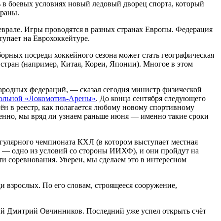
ь в боевых условиях новый ледовый дворец спорта, который
траны.
еврале. Игры проводятся в разных странах Европы. Федерация
тупает на Еврохоккейтуре.
рных посреди хоккейного сезона может стать географическая
стран (например, Китая, Кореи, Японии). Многое в этом
народных федераций, — сказал сегодня министр физической
ольной «Локомотив-Арены»
. До конца сентября следующего
сён в реестр, как полагается любому новому спортивному
менно, мы вряд ли узнаем раньше июня — именно такие сроки
егулярного чемпионата КХЛ (в котором выступает местная
то — одно из условий со стороны ИИХФ), и они пройдут на
ти соревнования. Уверен, мы сделаем это в интересном
и взрослых. По его словам, строящееся сооружение,
ий Дмитрий Овчинников. Последний уже успел открыть счёт