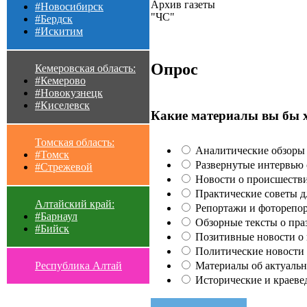
Архив газеты
#Новосибирск
"ЧС"
#Бердск
#Искитим
Опрос
Кемеровская область:
#Кемерово
#Новокузнецк
#Киселевск
Какие материалы вы бы 
Томская область:
Аналитические обзоры 
#Томск
Развернутые интервью с
#Стрежевой
Новости о происшестви
Практические советы для
Алтайский край:
Репортажи и фоторепор
#Барнаул
Обзорные тексты о праз
#Бийск
Позитивные новости о п
Политические новости 
Материалы об актуальн
Республика Алтай
Исторические и краеве