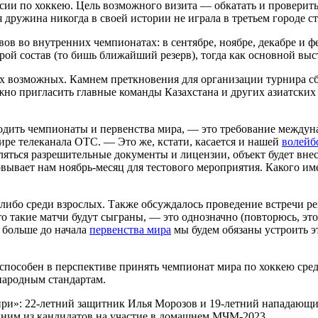
ссии по хоккею. Цель возможного визита — обкатать и проверит
 дружина никогда в своей истории не играла в третьем городе с
в во внутренних чемпионатах: в сентябре, ноябре, декабре и ф
ой состав (то бишь ближайший резерв), тогда как основной выс
 возможных. Камнем преткновения для организации турнира сбо
жно пригласить главные команды Казахстана и других азиатских 
оходить чемпионаты и первенства мира, — это требование между
ире телеканала ОТС. — Это же, кстати, касается и нашей
волейб
ляться разрешительные документы и лицензии, объект будет вне
вывает нам ноябрь-месяц для тестового мероприятия. Какого и
 либо среди взрослых. Также обсуждалось проведение встречи р
что такие матчи будут сыграны, — это однозначно (повторюсь, э
 больше до начала
первенства мира
мы будем обязаны устроить э
способен в перспективе принять чемпионат мира по хоккею сред
ународным стандартам.
бири»: 22-летний защитник Илья Морозов и 19-летний нападающ
одним из кандидатов на участие в домашнем МЧМ-2023.