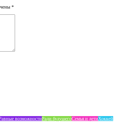
ечены
*
Равные возможности
Ради будущего
Семья и дети
Хоккей