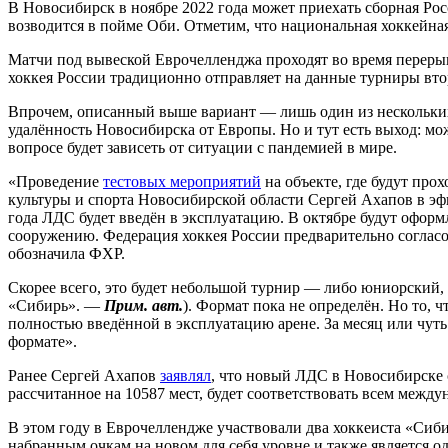
В Новосибирск в ноябре 2022 года может приехать сборная Ро
возводится в пойме Оби. Отметим, что национальная хоккейная
Матчи под вывеской Еврочелленджа проходят во время перерыво
хоккея России традиционно отправляет на данные турниры втор
Впрочем, описанный выше вариант — лишь один из нескольких
удалённость Новосибирска от Европы. Но и тут есть выход: мо
вопросе будет зависеть от ситуации с пандемией в мире.
«Проведение
тестовых мероприятий
на объекте, где будут пр
культуры и спорта Новосибирской области Сергей Ахапов в эф
года ЛДС будет введён в эксплуатацию. В октябре будут оформ
сооружению. Федерация хоккея России предварительно согласо
обозначила ФХР.
Скорее всего, это будет небольшой турнир — либо юниорский,
«Сибирь». —
Прим. авт.
). Формат пока не определён. Но то, 
полностью введённой в эксплуатацию арене. За месяц или чуть
формате».
Ранее Сергей Ахапов
заявлял
, что новый ЛДС в Новосибирске 
рассчитанное на 10587 мест, будет соответствовать всем межд
В этом году в Еврочеллендже участвовали два хоккеиста «Си
набранным очкам на новом для себя уровне и также является 