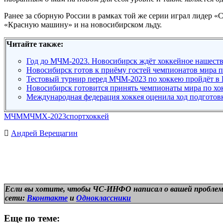
Ранее за сборную России в рамках той же серии играл лидер «
«Красную машину» и на новосибирском льду.
Читайте также:
Год до МЧМ-2023. Новосибирск ждёт хоккейное нашест
Новосибирск готов к приёму гостей чемпионатов мира п
Тестовый турнир перед МЧМ-2023 по хоккею пройдёт в 
Новосибирск готовится принять чемпионаты мира по хо
Международная федерация хоккея оценила ход подгото
МЧМ
МЧМХ-2023
спорт
хоккей
Андрей Верещагин
Если вы хотите, чтобы ЧС-ИНФО написал о вашей проблем
сети:
Вконтакте
и
Одноклассники
Еще по теме: