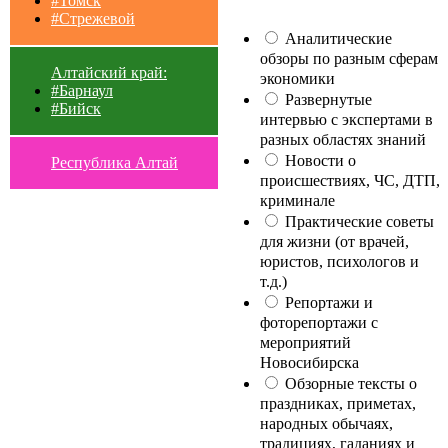
#Томск
#Стрежевой
Аналитические
обзоры по разным сферам
Алтайский край:
экономики
#Барнаул
Развернутые
#Бийск
интервью с экспертами в
разных областях знаний
Новости о
Республика Алтай
происшествиях, ЧС, ДТП,
криминале
Практические советы
для жизни (от врачей,
юристов, психологов и
т.д.)
Репортажи и
фоторепортажи с
мероприятий
Новосибирска
Обзорные тексты о
праздниках, приметах,
народных обычаях,
традициях, гаданиях и