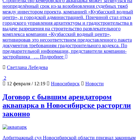
Строительство кемеровского аквапарка может затянуться на
неопределённый срок из-за возобновления судебных тяжб
между инвестором проекта, компанией «Кузбасский водный
центр», и городской администрацией. Причиной стал отказ
городского управления архитектуры и градостроительства в
выдаче разрешения на строительство развлекательного
комплекса компании «Кузбасский водный центр»,
мотивировав это несоответствием предоставленного пакета
документов требованиям градостроительного кодекса. По
предварительной информации, представители компании-
застройщика
… Подробнее
Светлана Лебедева
2
12 февраля / 12:19
Новосибирск
Новости
Договор с бывшим арендатором
аквапарка в Новосибирске расторгли
законно
Арбитражный суд Новосибирской области признал законным