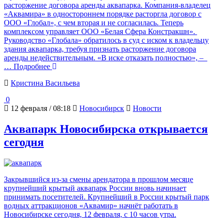
расторжение договора аренды аквапарка. Компания-владелец
«Аквамира» в одностороннем порядке расторгла договор с
ООО «Глобал», с чем вторая и не согласилась. Теперь
комплексом управляет ООО «Белая Сфера Констракшн».
Руководство «Глобала» обратилось в суд с иском к владельцу
здания аквапарка, требуя признать расторжение договора
аренды недействительным. «В иске отказать полностью», –
… Подробнее
Кристина Васильева
0
12 февраля / 08:18
Новосибирск
Новости
Аквапарк Новосибирска открывается
сегодня
Закрывшийся из-за смены арендатора в прошлом месяце
крупнейший крытый аквапарк России вновь начинает
принимать посетителей. Крупнейший в России крытый парк
водных аттракционов «Аквамир» начнёт работать в
Новосибирске сегодня, 12 февраля, с 10 часов утра.