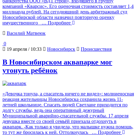
банкротства ООО «ВДТ строй», входящего в группу
компаний «Кварсис». Его оценочная стоимость составляет 1,4
миллиарда рублей. На сегодняшний день арбитражный суд
Новосибирской области назначил повторную оценку
имущественного
… Подробнее
Василий Матвеюк
0
19 апреля / 10:33
Новосибирск
Происшествия
В Новосибирском аквапарке мог
утонуть ребёнок
«Девочка тонула, а спасатель ничего не видел»: молниеносная
реакция жительницы Новосибирска сохранила жизнь 11-
летней школьнице. Спасать людей Светлане приходится по
долгу службы, ведь она оперативный дежурный
Муниципальной аварийно-спасательной службы. 17 апреля
девушка вместе со своей семьёй приехала отдохнуть в
аквапарк. -Как только я увидела, что малышке нужна помощь,
то тут же бросилась к ней. Оттолкнулась
… Подробнее