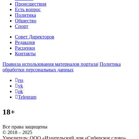
Происшествия
Есть вопрос
Политика
Общество
Спорт
Совет Директоров
Редакция
Расценки
Контакты
Правила использования материалов портала
|
Политика
обработки персональных данных
rss
vk
ok
Telegram
18+
Все права защищены
© 2018 – 2025
Учредитель: ООО «Издательский дом «Сибирское слово»