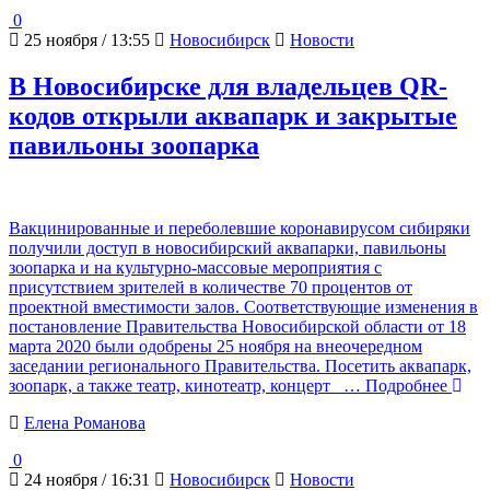
0
25 ноября / 13:55
Новосибирск
Новости
В Новосибирске для владельцев QR-
кодов открыли аквапарк и закрытые
павильоны зоопарка
Вакцинированные и переболевшие коронавирусом сибиряки
получили доступ в новосибирский аквапарки, павильоны
зоопарка и на культурно-массовые мероприятия с
присутствием зрителей в количестве 70 процентов от
проектной вместимости залов. Соответствующие изменения в
постановление Правительства Новосибирской области от 18
марта 2020 были одобрены 25 ноября на внеочередном
заседании регионального Правительства. Посетить аквапарк,
зоопарк, а также театр, кинотеатр, концерт
… Подробнее
Елена Романова
0
24 ноября / 16:31
Новосибирск
Новости