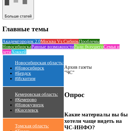
Больше статей
Главные темы
Академгородок 2.0
Москва Vs Сибирь
Проблемы
Новосибирска
Равные возможности
Ради будущего
Семья и
дети
Хоккей
Новосибирская область:
Архив газеты
#Новосибирск
"ЧС"
#Бердск
#Искитим
Опрос
Кемеровская область:
#Кемерово
#Новокузнецк
#Киселевск
Какие материалы вы бы
хотели чаще видеть на
Томская область:
ЧС-ИНФО?