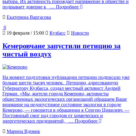
выбора. Их активность порождает напряжение в обществе и
подрывает доверие к
… Подробнее
Екатерина Варгасова
0
19 февраля / 15:00
Кузбасс
Новости
Кемеровчане запустили петицию за
чистый воздух
На момент подготовки публикации петицию подписало уже
больше шести тысяч человек. Петицию, адресованную
Губернатору Кузбасса, создал местный активист Андрей
Герман. «Мы, жители города Кемерово, активисты
общественных экологических организаций обращаем Ваше
внимание на недопустимое состояние экологии в городе
Кемерово, — говорится в обращении к Сергею Цивилеву. —
Постоянный смог над городом от химических и
энергетических предприятий,
… Подробнее
Марина Вдовик