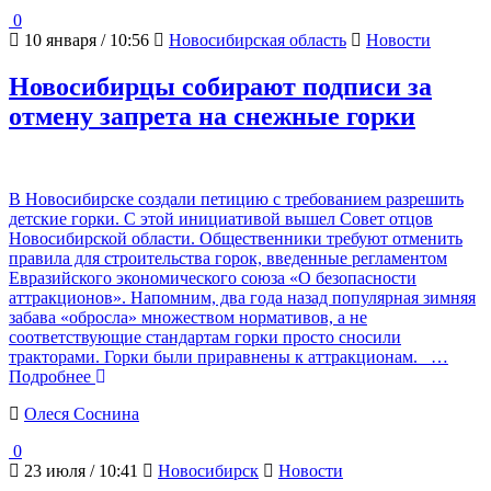
0
10 января / 10:56
Новосибирская область
Новости
Новосибирцы собирают подписи за
отмену запрета на снежные горки
В Новосибирске создали петицию с требованием разрешить
детские горки. С этой инициативой вышел Совет отцов
Новосибирской области. Общественники требуют отменить
правила для строительства горок, введенные регламентом
Евразийского экономического союза «О безопасности
аттракционов». Напомним, два года назад популярная зимняя
забава «обросла» множеством нормативов, а не
соответствующие стандартам горки просто сносили
тракторами. Горки были приравнены к аттракционам.
…
Подробнее
Олеся Соснина
0
23 июля / 10:41
Новосибирск
Новости