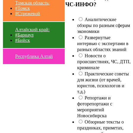
Томская область:
ЧС-ИНФО?
#Томск
#Стрежевой
Аналитические
обзоры по разным сферам
Алтайский край:
экономики
#Барнаул
Развернутые
#Бийск
интервью с экспертами в
разных областях знаний
Новости о
Республика Алтай
происшествиях, ЧС, ДТП,
криминале
Практические советы
для жизни (от врачей,
юристов, психологов и
т.д.)
Репортажи и
фоторепортажи с
мероприятий
Новосибирска
Обзорные тексты о
праздниках, приметах,