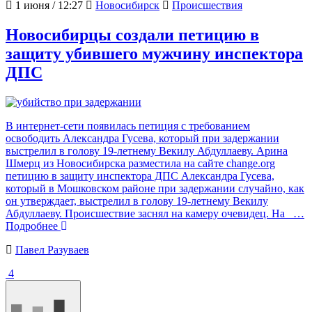
1 июня / 12:27
Новосибирск
Происшествия
Новосибирцы создали петицию в
защиту убившего мужчину инспектора
ДПС
В интернет-сети появилась петиция с требованием
освободить Александра Гусева, который при задержании
выстрелил в голову 19-летнему Векилу Абдуллаеву. Арина
Шмерц из Новосибирска разместила на сайте change.org
петицию в защиту инспектора ДПС Александра Гусева,
который в Мошковском районе при задержании случайно, как
он утверждает, выстрелил в голову 19-летнему Векилу
Абдуллаеву. Происшествие заснял на камеру очевидец. На
…
Подробнее
Павел Разуваев
4