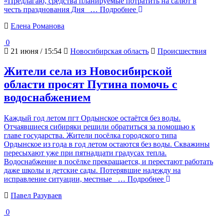
«Предлагаю, средства планируемые потратить на салют в
честь празднования Дня
… Подробнее
Елена Романова
0
21 июня / 15:54
Новосибирская область
Происшествия
Жители села из Новосибирской
области просят Путина помочь с
водоснабжением
Каждый год летом пгт Ордынское остаётся без воды.
Отчаявшиеся сибиряки решили обратиться за помощью к
главе государства. Жители посёлка городского типа
Ордынское из года в год летом остаются без воды. Скважины
пересыхают уже при пятнадцати градусах тепла.
Водоснабжение в посёлке прекращается, и перестают работать
даже школы и детские сады. Потерявшие надежду на
исправление ситуации, местные
… Подробнее
Павел Разуваев
0