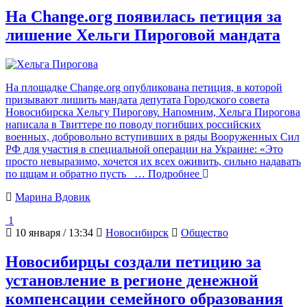
На Change.org появилась петиция за
лишение Хельги Пироговой мандата
На площадке Change.org опубликована петиция, в которой
призывают лишить мандата депутата Городского совета
Новосибирска Хельгу Пирогову. Напомним, Хельга Пирогова
написала в Твиттере по поводу погибших российских
военных, добровольно вступивших в ряды Вооруженных Сил
РФ для участия в специальной операции на Украине: «Это
просто невыразимо, хочется их всех оживить, сильно надавать
по щщам и обратно пусть
… Подробнее
Марина Вдовик
1
10 января / 13:34
Новосибирск
Общество
Новосибирцы создали петицию за
установление в регионе денежной
компенсации семейного образования