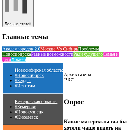
Больше статей
Главные темы
Академгородок 2.0
Москва Vs Сибирь
Проблемы
Новосибирска
Равные возможности
Ради будущего
Семья и
дети
Хоккей
Новосибирская область:
Архив газеты
#Новосибирск
"ЧС"
#Бердск
#Искитим
Опрос
Кемеровская область:
#Кемерово
#Новокузнецк
#Киселевск
Какие материалы вы бы
хотели чаще видеть на