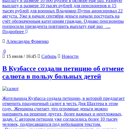
выплату в размере 10 000 рублей в октябре ещё раз. Разовую
выплату в размере 10 тысяч рублей для пенсионеров и 15
тысяч рублей для военных Владимир Путин анонсировал 22
августа. Уже в начале сентября деньги начали поступать на
счёт обозначенным категориям граждан. Однако пенсионеры
попросили президента повторить выплату ещё раз
…
Подробнее
Александра Фоменко
0
15 июля / 16:45
Сибирь
Новости
В Кузбассе создали петицию об отмене
салюта в пользу больных детей
Жительница Кузбасса создала петицию, в которой предлагает
отменить праздничный салют в честь Дня Шахтера в этом
году. Женщина считает, что огромные деньги можно
направить на решение других, более важных и неотложных,
задач. С автором петиции уже согласились более 10 тысяч
человек, подписавшихся под небольшим текстом.