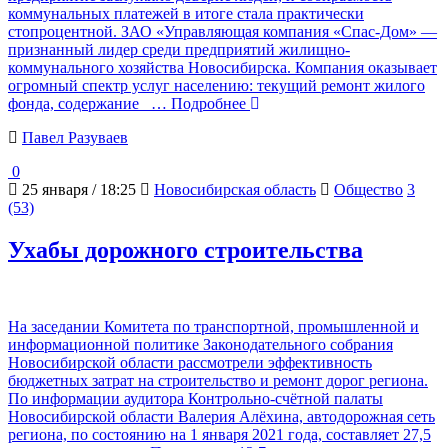
коммунальных платежей в итоге стала практически
стопроцентной. ЗАО «Управляющая компания «Спас-Дом» —
признанный лидер среди предприятий жилищно-
коммунального хозяйства Новосибирска. Компания оказывает
огромный спектр услуг населению: текущий ремонт жилого
фонда, содержание
… Подробнее
Павел Разуваев
0
25 января / 18:25
Новосибирская область
Общество
3
(53)
Ухабы дорожного строительства
На заседании Комитета по транспортной, промышленной и
информационной политике Законодательного собрания
Новосибирской области рассмотрели эффективность
бюджетных затрат на строительство и ремонт дорог региона.
По информации аудитора Контрольно-счётной палаты
Новосибирской области Валерия Алёхина, автодорожная сеть
региона, по состоянию на 1 января 2021 года, составляет 27,5