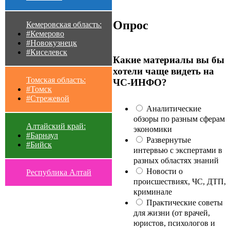
Опрос
Кемеровская область:
#Кемерово
#Новокузнецк
#Киселевск
Какие материалы вы бы
хотели чаще видеть на
Томская область:
ЧС-ИНФО?
#Томск
#Стрежевой
Аналитические
обзоры по разным сферам
Алтайский край:
экономики
#Барнаул
Развернутые
#Бийск
интервью с экспертами в
разных областях знаний
Новости о
Республика Алтай
происшествиях, ЧС, ДТП,
криминале
Практические советы
для жизни (от врачей,
юристов, психологов и