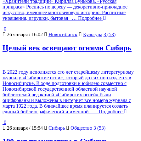
«Хранители традиций» Кирилла Бунькова. «Русская
прикраса» Роспись по дереву — декоративно-прикладное
искусство, имеющее многовековую историю. Расписные
украшения, игрушки, бытовая
… Подробнее
0
26 января / 16:02
Новосибирск
Культура
3 (53)
Целый век освещают огнями Сибирь
В 2022 году исполняется сто лет старейшему литературному
журналу «Сибирские огни», который до сих пор издается в
Новосибирске. В ходе подготовки к юбилею совместно с
Новосибирской государственной областной научной
библиотекой редакцией «Сибирских огней» были
оцифрованы и выложены в интернет все номера журнала с
марта 1922 года. В ближайшее время планируется создать
единый библиографический и именной
… Подробнее
0
26 января / 15:54
Сибирь
Общество
3 (53)