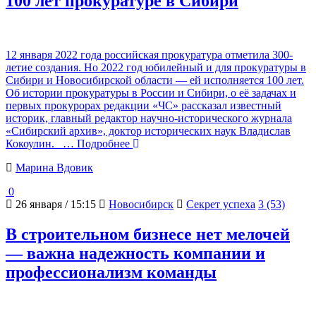
100 лет прокуратуре в Сибири
12 января 2022 года российская прокуратура отметила 300-
летие создания. Но 2022 год юбилейный и для прокуратуры в
Сибири и Новосибирской области — ей исполняется 100 лет.
Об истории прокуратуры в России и Сибири, о её задачах и
первых прокурорах редакции «ЧС» рассказал известный
историк, главный редактор научно-исторического журнала
«Сибирский архив», доктор исторических наук Владислав
Кокоулин.
… Подробнее
Марина Вдовик
0
26 января / 15:15
Новосибирск
Секрет успеха
3 (53)
В строительном бизнесе нет мелочей
— важна надежность компании и
профессионализм команды