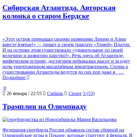
Сибирская Атлантида. Авторская
колонка о старом Бердске
«Этот остров превышал своими размерами Ливию и Азию
вместе взятые!» — пишет в своем трактате «Тимей» Платон.
И на острове этом существовало «удивительное по своей
величине и развитию царство!». Речь здесь об Атлантиде,
мифическом острове, достигшем небывалых высот и за одну
ночь уничтоженном масштабным землетрясением. Споры о
существовании Атлантиды ведутся до сих пор даже в
…
Подробнее
0
26 января / 22:55
Сибирь
Спорт
3 (53)
Трамплин на Олимпиаду
Федерация сноуборда России объявила состав сборной на
Олимпийские игры в Пекине, которые стартуют 4 февраля. В