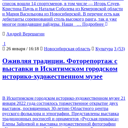
список вошли 14 спортсменов, в том числе — Игорь Слуев,
Кристина Пауль и Наталья Соболева из Кемеровской области
и Мария Васильцова из Новосибирской. В перечне есть как
дебютанты соревнований столь высокого ранга, так и уже
многое повидавшие райдеры. Наши
… Подробнее
Андрей Верещагин
1
26 января / 16:18
Новосибирская область
Культура
3 (53)
Оживляя традиции. Фоторепортаж с
выставки в Искитимском городском
историко-художественном музее
В Искитимском городском историко-художественном музее 21
января 2022 года состоялось торжественное открытие двух
выставок, посвященных 30-летию Областного центра
русского фольклора и этнографии. Представлены выставка
традиционных росписей и орнаментов «Русская прикраса»
Елены Зайцевой и выставка художественной фотографии