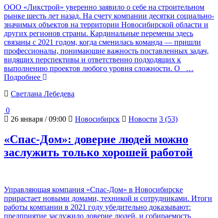
ООО «Ликстрой» уверенно заявило о себе на строительном
рынке шесть лет назад. На счету компании десятки социально-
значимых объектов на территории Новосибирской области и
других регионов страны. Кардинальные перемены здесь
связаны с 2021 годом, когда сменилась команда — пришли
профессионалы, понимающие важность поставленных задач,
видящих перспективы и ответственно подходящих к
выполнению проектов любого уровня сложности. О
…
Подробнее
Светлана Лебедева
0
26 января / 09:00
Новосибирск
Новости
3 (53)
«Спас-Дом»: доверие людей можно
заслужить только хорошей работой
Управляющая компания «Спас-Дом» в Новосибирске
прирастает новыми домами, техникой и сотрудниками. Итоги
работы компании в 2021 году убедительно доказывают:
предприятие заслужило доверие людей, и собираемость