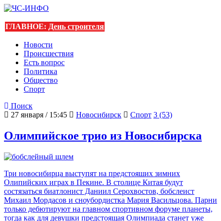
ГЛАВНОЕ:
День строителя
Новости
Происшествия
Есть вопрос
Политика
Общество
Спорт
Поиск
27 января / 15:45
Новосибирск
Спорт
3 (53)
Олимпийское трио из Новосибирска
Три новосибирца выступят на предстояших зимних
Олипийских играх в Пекине. В столице Китая будут
состязаться биатлонист Даниил Серохвостов, бобслеист
Михаил Мордасов и сноубордистка Мария Васильцова. Парни
только дебютируют на главном спортивном форуме планеты,
тогда как для девушки предстоящая Олимпиада станет уже