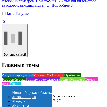
тысячи километров. При этом из 12,7 тысячи километров
автодорог, находящихся в
… Подробнее
Павел Разуваев
0
Больше статей
Главные темы
Академгородок 2.0
Москва Vs Сибирь
Проблемы
Новосибирска
Равные возможности
Ради будущего
Семья и
дети
Хоккей
Новосибирская область:
Архив газеты
#Новосибирск
"ЧС"
#Бердск
#Искитим