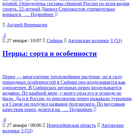
второй. Определены составы сборной России по всем видам
спорта. 22-летний Даниил Серохвостов стремительно
ворвался
… Подробнее
Андрей Верещагин
1
27 января / 10:07
Сибирь
Авторские колонки
3 (53)
Перцы: сорта и особенности
Перец — многолетнее теплолюбивое растение, но в силу
природных особенностей в Сибири оно возделывается как
однолетнее. В Сибирских регионах перец возделывается
недавно. По крайней мере, у моего отца его в огороде не
было. Да и в России до революции перец называли турецким,
а в Союзе он получил название болгарского. По вкусовым
качествам перец делится на
… Подробнее
0
27 января / 09:06
Новосибирская область
Авторские
колонки
3 (53)